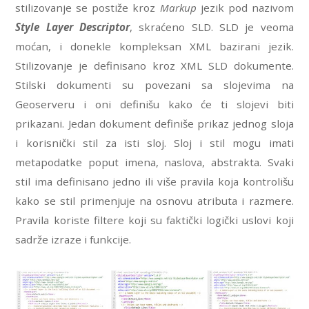
stilizovanje se postiže kroz
Markup
jezik pod nazivom
Style Layer Descriptor
, skraćeno SLD. SLD je veoma
moćan, i donekle kompleksan XML bazirani jezik.
Stilizovanje je definisano kroz XML SLD dokumente.
Stilski dokumenti su povezani sa slojevima na
Geoserveru i oni definišu kako će ti slojevi biti
prikazani. Jedan dokument definiše prikaz jednog sloja
i korisnički stil za isti sloj. Sloj i stil mogu imati
metapodatke poput imena, naslova, abstrakta. Svaki
stil ima definisano jedno ili više pravila koja kontrolišu
kako se stil primenjuje na osnovu atributa i razmere.
Pravila koriste filtere koji su faktički logički uslovi koji
sadrže izraze i funkcije.