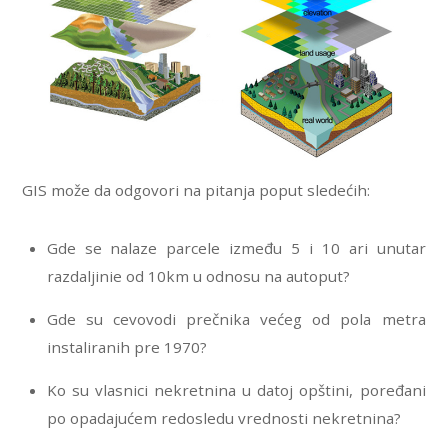
GIS može da odgovori na pitanja poput sledećih:
Gde se nalaze parcele između 5 i 10 ari unutar
razdaljinie od 10km u odnosu na autoput?
Gde su cevovodi prečnika većeg od pola metra
instaliranih pre 1970?
Ko su vlasnici nekretnina u datoj opštini, poređani
po opadajućem redosledu vrednosti nekretnina?