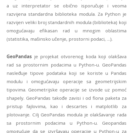
a uz interpretator se obično isporučuje i veoma
razvijena standardna biblioteka modula. Za Python je
razvijen veliki broj standardnih modula (biblioteka) koji
omogućavaju efikasan rad u mnogim oblastima
(statistika, mašinsko učenje, prostorni podaci, …).
GeoPandas
je projekat otvorenog koda koji olakšava
rad sa prostornim podacima u Python-u. GeoPandas
nasleđuje tipove podataka koji se koriste u Pandas
modulu i omogućavaju operacije sa geometrijskim
tipovima. Geometrijske operacije se izvode uz pomoć
shapely. GeoPandas takođe zavisi i od fiona paketa za
pristup fajlovima, kao i descartes i matplotlib za
plotovanje. Cilj GeoPandas modula je olakšavanje rada
sa prostornim podacima u Python-u. Geopandas
omogućuje da se izvršavaju operacije u Python-u za