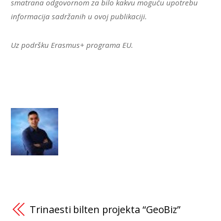
smatrana odgovornom za bilo kakvu moguću upotrebu
informacija sadržanih u ovoj publikaciji.
Uz podršku Erasmus+ programa EU.
Trinaesti bilten projekta “GeoBiz”