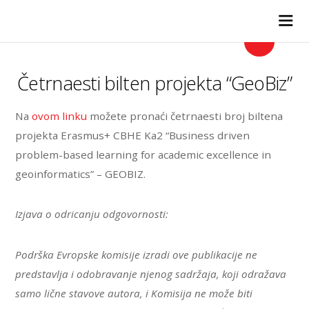
GEOINFORMATIKA
Četrnaesti bilten projekta “GeoBiz”
Na
ovom linku
možete pronaći četrnaesti broj biltena
projekta Erasmus+ CBHE Ka2 “Business driven
problem-based learning for academic excellence in
geoinformatics” – GEOBIZ.
Izjava o odricanju odgovornosti:
Podrška Evropske komisije izradi ove publikacije ne
predstavlja i odobravanje njenog sadržaja, koji odražava
samo lične stavove autora, i Komisija ne može biti