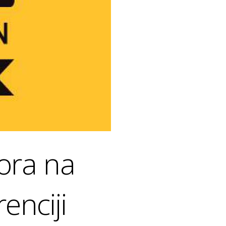
ora na
enciji