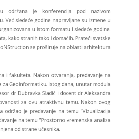
u održana je konferencija pod nazivom
u. Već sledeće godine napravljane su izmene u
organizovana u istom formatu i sledeće godine.
a, kako stranih tako i domaćih. Prateći svetske
oNStruction se proširuje na oblasti arhitektura
na i fakulteta. Nakon otvaranja, predavanje na
e za Geoinformatiku. Istog dana, unutar modula
sor dr Dubravka Sladić i docent dr Aleksandra
esovanosti za ovu atraktivnu temu. Nakon ovog
a održao je predavanje na temu “Vizualizacija
redavanje na temu “Prostorno vremenska analiza
njena od strane učesnika.