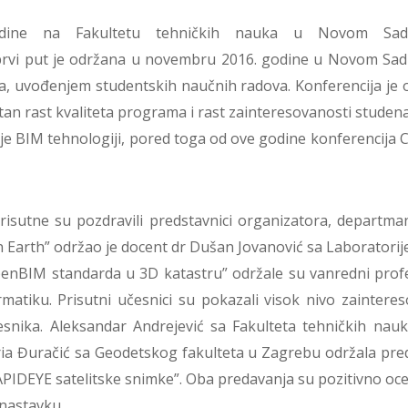
odine na Fakultetu tehničkih nauka u Novom Sad
prvi put je održana u novembru 2016. godine u Novom Sad
a, uvođenjem studentskih naučnih radova. Konferencija je 
an rast kvaliteta programa i rast zainteresovanosti studenat
e BIM tehnologiji, pored toga od ove godine konferencija C
isutne su pozdravili predstavnici organizatora, departma
Earth” održao je docent dr Dušan Jovanović sa Laboratorij
enBIM standarda u 3D katastru” održale su vanredni profe
rmatiku. Prisutni učesnici su pokazali visok nivo zainter
esnika. Aleksandar Andrejević sa Fakulteta tehničkih nauk
toria Đuračić sa Geodetskog fakulteta u Zagrebu održala p
PIDEYE satelitske snimke”. Oba predavanja su pozitivno oce
 nastavku.