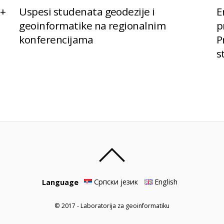
s+
Uspesi studenata geodezije i
E
geoinformatike na regionalnim
p
konferencijama
P
s
Српски језик
English
Language
© 2017 - Laboratorija za geoinformatiku