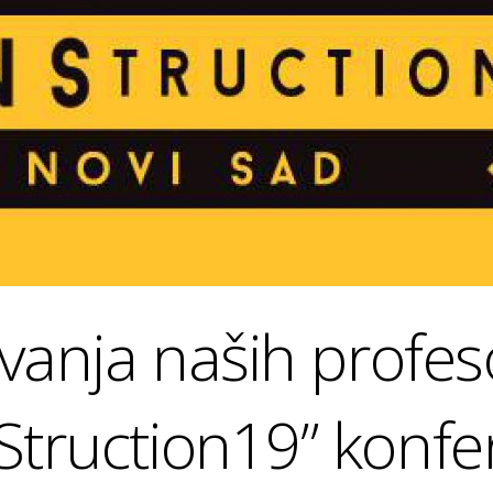
vanja naših profes
truction19” konfer