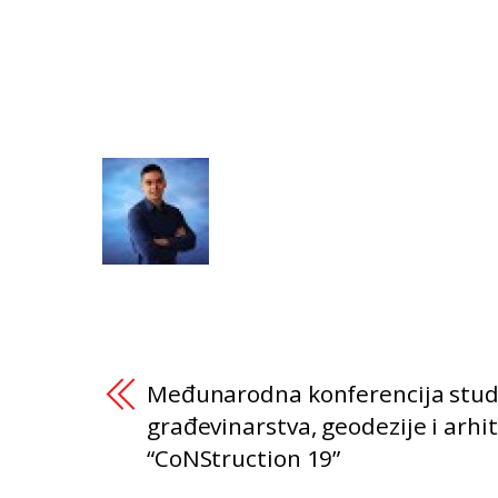
Međunarodna konferencija stu
građevinarstva, geodezije i arhi
“CoNStruction 19”