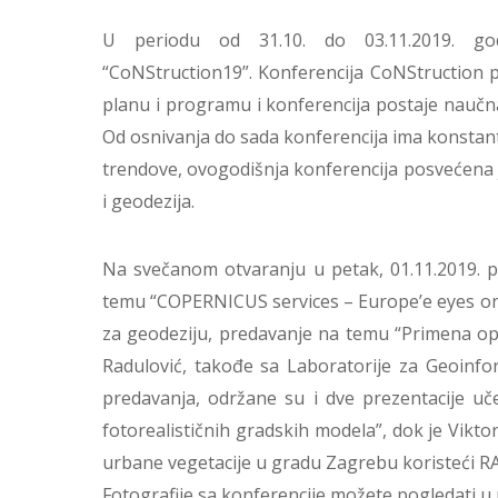
U periodu od 31.10. do 03.11.2019. g
“CoNStruction19”. Konferencija CoNStruction 
planu i programu i konferencija postaje naučn
Od osnivanja do sada konferencija ima konstant
trendove, ovogodišnja konferencija posvećena j
i geodezija.
Na svečanom otvaranju u petak, 01.11.2019. pr
temu “COPERNICUS services – Europe’e eyes on 
za geodeziju, predavanje na temu “Primena op
Radulović, takođe sa Laboratorije za Geoinfo
predavanja, održane su i dve prezentacije uč
fotorealističnih gradskih modela”, dok je Vik
urbane vegetacije u gradu Zagrebu koristeći RA
Fotografije sa konferencije možete pogledati u