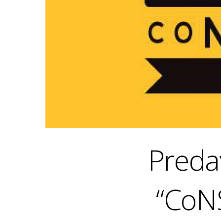
Preda
“CoNS