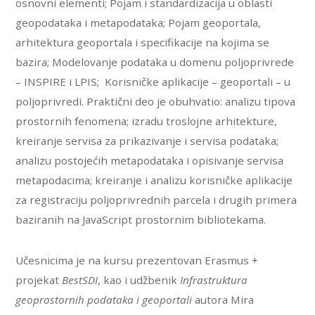
osnovni elementi; Pojam i standardizacija u oblasti
geopodataka i metapodataka; Pojam geoportala,
arhitektura geoportala i specifikacije na kojima se
bazira; Modelovanje podataka u domenu poljoprivrede
– INSPIRE i LPIS; Korisničke aplikacije – geoportali – u
poljoprivredi. Praktični deo je obuhvatio: analizu tipova
prostornih fenomena; izradu troslojne arhitekture,
kreiranje servisa za prikazivanje i servisa podataka;
analizu postojećih metapodataka i opisivanje servisa
metapodacima; kreiranje i analizu korisničke aplikacije
za registraciju poljoprivrednih parcela i drugih primera
baziranih na JavaScript prostornim bibliotekama.
Učesnicima je na kursu prezentovan Erasmus +
projekat
BestSDI
, kao i udžbenik
Infrastruktura
geoprostornih podataka i geoportali
autora Mira