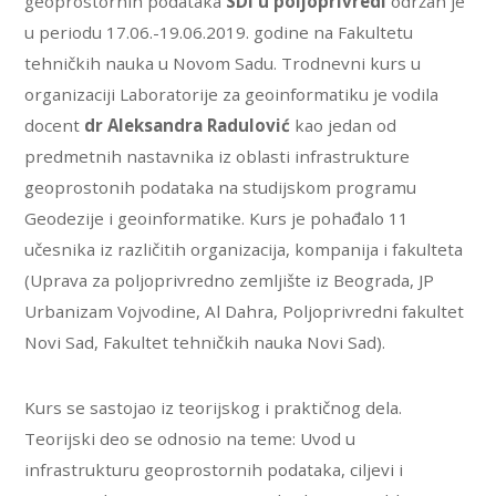
geoprostornih podataka
SDI u poljoprivredi
održan je
u periodu 17.06.-19.06.2019. godine na Fakultetu
tehničkih nauka u Novom Sadu. Trodnevni kurs u
organizaciji Laboratorije za geoinformatiku je vodila
docent
dr Aleksandra Radulović
kao jedan od
predmetnih nastavnika iz oblasti infrastrukture
geoprostonih podataka na studijskom programu
Geodezije i geoinformatike. Kurs je pohađalo 11
učesnika iz različitih organizacija, kompanija i fakulteta
(Uprava za poljoprivredno zemljište iz Beograda, JP
Urbanizam Vojvodine, Al Dahra, Poljoprivredni fakultet
Novi Sad, Fakultet tehničkih nauka Novi Sad).
Kurs se sastojao iz teorijskog i praktičnog dela.
Teorijski deo se odnosio na teme: Uvod u
infrastrukturu geoprostornih podataka, ciljevi i