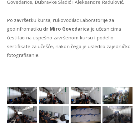
Govedarice, Dubravke Sladić i Aleksandre Radulović.
Po završetku kursa, rukovodilac Laboratorije za
geoinfromatiku
dr Miro Govedarica
je učesnicima
čestitao na uspešno završenom kursu i podelio
sertifikate za učešće, nakon čega je usledilo zajedničko
fotografisanje.